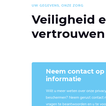
UW GEGEVENS, ONZE ZORG
Veiligheid 
vertrouwen
Neem contact op
informatie
Wilt u meer weten over onze privac
beschermen? Neem gerust contact me
vragen te beantwoorden en u te voorz