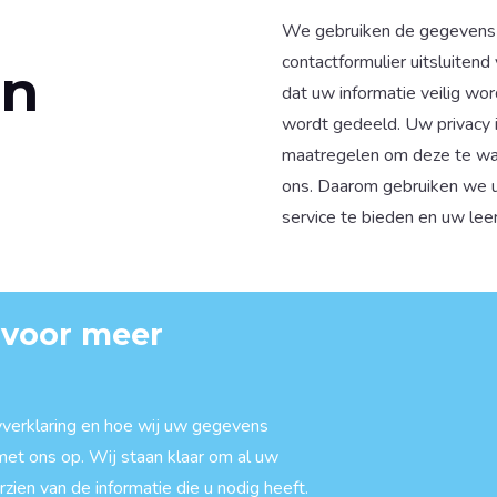
We gebruiken de gegevens di
contactformulier uitsluiten
en
dat uw informatie veilig w
wordt gedeeld. Uw privacy i
maatregelen om deze te waa
ons. Daarom gebruiken we 
service te bieden en uw lee
 voor meer
yverklaring en hoe wij uw gegevens
t ons op. Wij staan klaar om al uw
ien van de informatie die u nodig heeft.