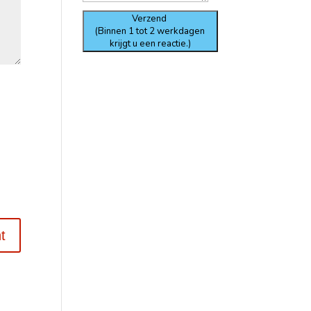
Verzend
(Binnen 1 tot 2 werkdagen
krijgt u een reactie.)