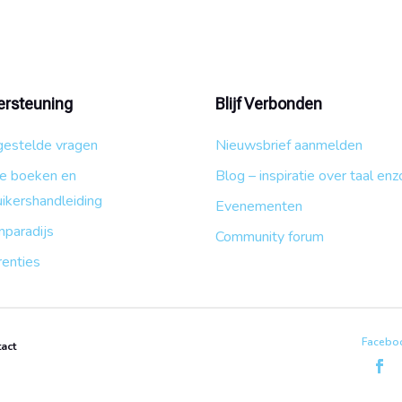
rsteuning
Blijf Verbonden
gestelde vragen
Nieuwsbrief aanmelden
ge boeken en
Blog – inspiratie over taal enz
ikershandleiding
Evenementen
nparadijs
Community forum
renties
Faceboo
act